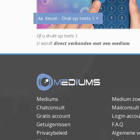
4a. Keuze - Druk op toets 1 +
Of u drukt op toets 1.
U wordt
direct verbonden met een medium
Mediums
Medium zo
Chatconsult
Mailconsult
Gratis account
Login accou
Getuigenissen
F.A.Q
Privacybeleid
Algemene v