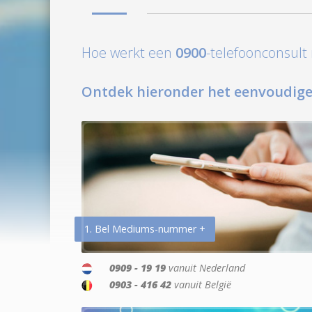
Hoe werkt een
0900
-telefoonconsul
Ontdek hieronder het eenvoudige
1. Bel Mediums-nummer +
0909 - 19 19
vanuit Nederland
0903 - 416 42
vanuit België