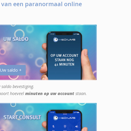
 van een paranormaal online
 Uw saldo +
 saldo bevestiging.
hoort hoeveel
minuten op uw account
staan.