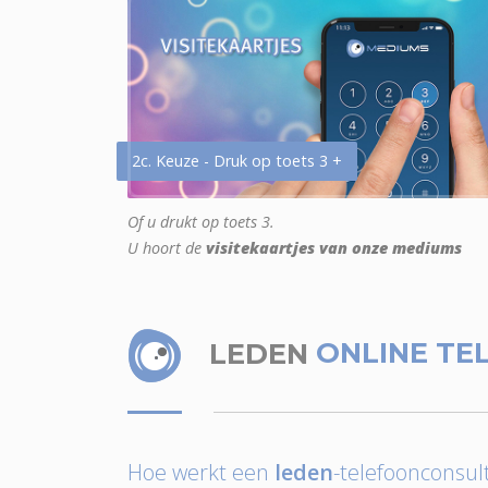
2c. Keuze - Druk op toets 3 +
Of u drukt op toets 3.
U hoort de
visitekaartjes van onze mediums
LEDEN
ONLINE TE
Hoe werkt een
leden
-telefoonconsult