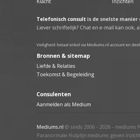
Klacht
Inzichten
Telefonisch consult
is de snelste manier
Liever schriftelijk? Chat en e-mail kan ook, al
Veiligheid: betaal enkel via Mediums.nl-account en de
Bronnen & sitemap
Liefde & Relaties
Toekomst & Begeleiding
Consulenten
Aanmelden als Medium
Mediums.nl
© sinds 2006 - 2026
- mediums N
Paranormale Hulplijn:mediums geven inzich