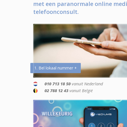
met een paranormale online medi
telefoonconsult.
1. Bel lokaal nummer +
010 713 18 50
vanuit Nederland
02 788 12 43
vanuit België