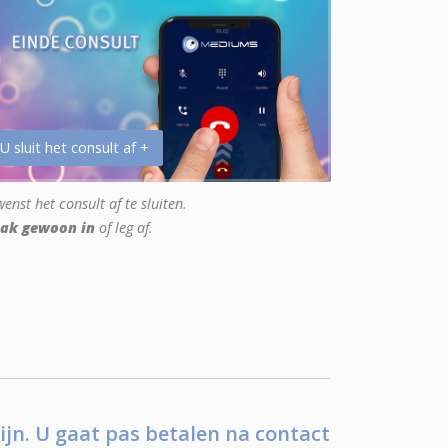
 U sluit het consult af +
enst het consult af te sluiten.
ak gewoon in
of leg af.
ijn. U gaat pas betalen na contact