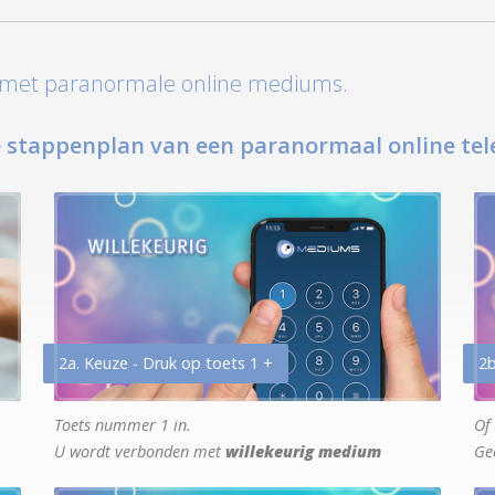
t met paranormale online mediums.
 stappenplan van een paranormaal online tel
2a. Keuze - Druk op toets 1 +
2b
Toets nummer 1 in.
Of 
U wordt verbonden met
willekeurig medium
Ge