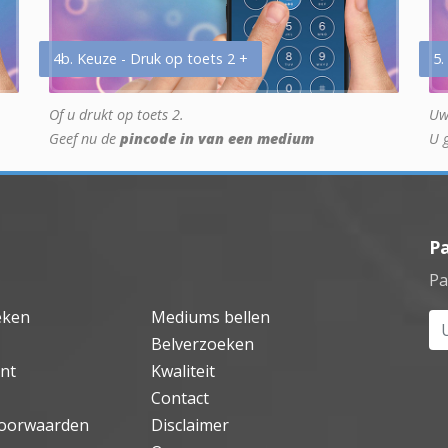
4b. Keuze - Druk op toets 2 +
5.
Of u drukt op toets 2.
Uw
Geef nu de
pincode in van een medium
U 
P
Pa
eken
Mediums bellen
Uw
Belverzoeken
nt
Kwaliteit
Contact
oorwaarden
Disclaimer