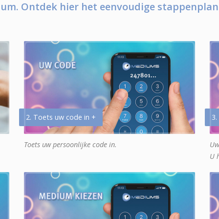
um. Ontdek hier het eenvoudige stappenplan
2. Toets uw code in +
3.
Toets uw persoonlijke code in.
Uw
U 