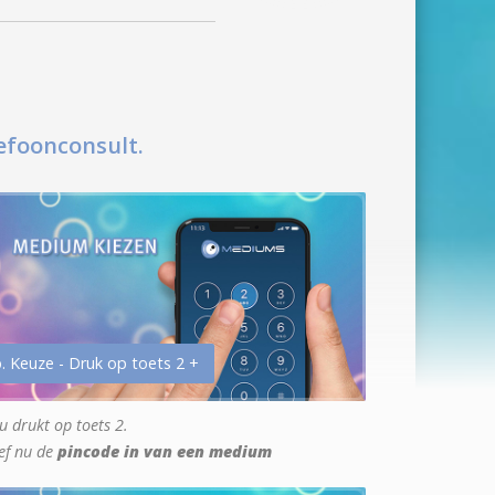
efoonconsult.
. Keuze - Druk op toets 2 +
u drukt op toets 2.
ef nu de
pincode in van een medium