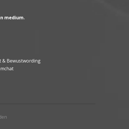
en medium
.
ht & Bewustwording
umchat
den